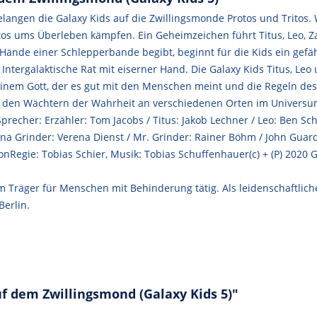
gelangen die Galaxy Kids auf die Zwillingsmonde Protos und Tritos
s ums Überleben kämpfen. Ein Geheimzeichen führt Titus, Leo, Zar
e Hände einer Schlepperbande begibt, beginnt für die Kids ein gefä
 Intergalaktische Rat mit eiserner Hand. Die Galaxy Kids Titus, Leo
nem Gott, der es gut mit den Menschen meint und die Regeln des In
 von den Wächtern der Wahrheit an verschiedenen Orten im Universu
precher: Erzähler: Tom Jacobs / Titus: Jakob Lechner / Leo: Ben Sc
Luna Grinder: Verena Dienst / Mr. Grinder: Rainer Böhm / John Guar
nRegie: Tobias Schier, Musik: Tobias Schuffenhauer(c) + (P) 2020
 Träger für Menschen mit Behinderung tätig. Als leidenschaftlich
Berlin.
f dem Zwillingsmond (Galaxy Kids 5)"