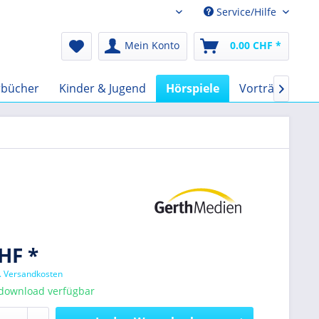
Service/Hilfe
Audio-Book CHF
Mein Konto
0.00 CHF *
rbücher
Kinder & Jugend
Hörspiele
Vorträge
F

HF *
l. Versandkosten
tdownload verfügbar