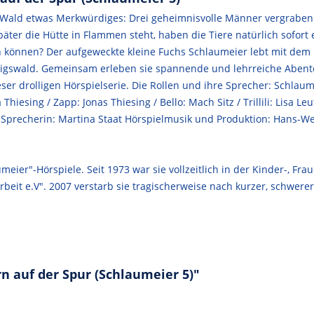
Wald etwas Merkwürdiges: Drei geheimnisvolle Männer vergraben 
später die Hütte in Flammen steht, haben die Tiere natürlich sofor
gen können? Der aufgeweckte kleine Fuchs Schlaumeier lebt mit d
igswald. Gemeinsam erleben sie spannende und lehrreiche Abenteu
eser drolligen Hörspielserie. Die Rollen und ihre Sprecher: Schla
Thiesing / Zapp: Jonas Thiesing / Bello: Mach Sitz / Trillili: Lisa L
 / Sprecherin: Martina Staat Hörspielmusik und Produktion: Hans-
eier"-Hörspiele. Seit 1973 war sie vollzeitlich in der Kinder-, Frau
beit e.V". 2007 verstarb sie tragischerweise nach kurzer, schwerer
n auf der Spur (Schlaumeier 5)"