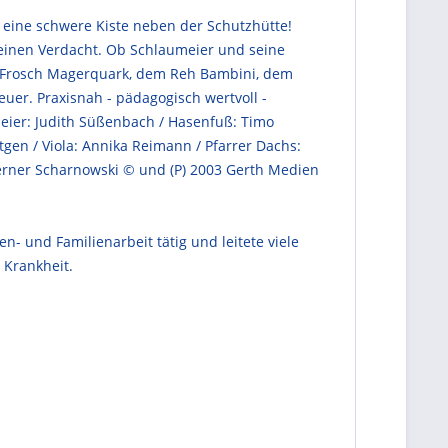
eine schwere Kiste neben der Schutzhütte!
t einen Verdacht. Ob Schlaumeier und seine
em Frosch Magerquark, dem Reh Bambini, dem
er. Praxisnah - pädagogisch wertvoll -
umeier: Judith Süßenbach / Hasenfuß: Timo
eutgen / Viola: Annika Reimann / Pfarrer Dachs:
Werner Scharnowski © und (P) 2003 Gerth Medien
en- und Familienarbeit tätig und leitete viele
 Krankheit.