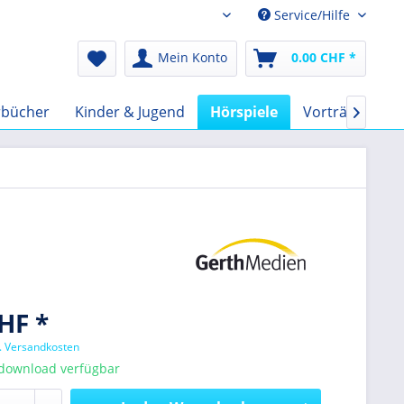
Service/Hilfe
Audio-Book CHF
Mein Konto
0.00 CHF *
rbücher
Kinder & Jugend
Hörspiele
Vorträge
F

HF *
l. Versandkosten
tdownload verfügbar