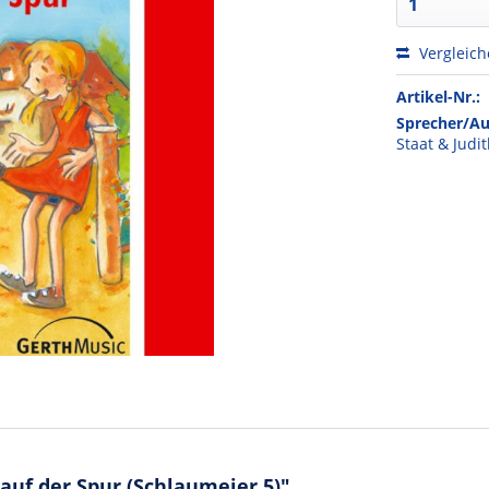
Vergleic
Artikel-Nr.:
Sprecher/Au
Staat & Judi
uf der Spur (Schlaumeier 5)"