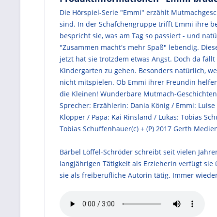
Die Hörspiel-Serie "Emmi" erzählt Mutmachgeschi
sind. In der Schäfchengruppe trifft Emmi ihre 
bespricht sie, was am Tag so passiert - und n
"Zusammen macht's mehr Spaß" lebendig. Diese
jetzt hat sie trotzdem etwas Angst. Doch da fällt
Kindergarten zu gehen. Besonders natürlich, wen
nicht mitspielen. Ob Emmi ihrer Freundin helfe
die Kleinen! Wunderbare Mutmach-Geschichten mi
Sprecher: Erzählerin: Dania König / Emmi: Luise 
Klöpper / Papa: Kai Rinsland / Lukas: Tobias Sc
Tobias Schuffenhauer(c) + (P) 2017 Gerth Medie
Bärbel Löffel-Schröder schreibt seit vielen Jah
langjährigen Tätigkeit als Erzieherin verfügt s
sie als freiberufliche Autorin tätig. Immer wied