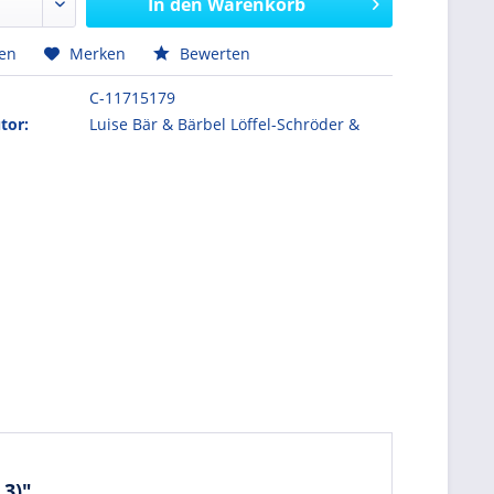
In den
Warenkorb
hen
Merken
Bewerten
C-11715179
tor:
Luise Bär & Bärbel Löffel-Schröder &
3)"