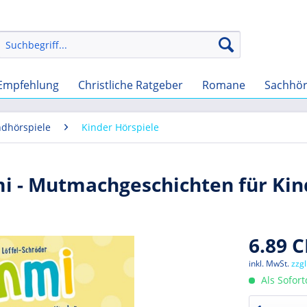
Empfehlung
Christliche Ratgeber
Romane
Sachhö
ndhörspiele
Kinder Hörspiele
i - Mutmachgeschichten für Kin
6.89 C
inkl. MwSt.
zzg
Als Sofor