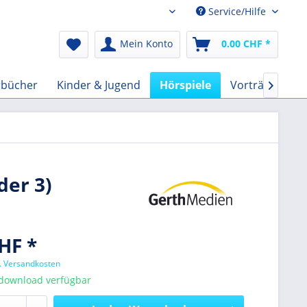
Service/Hilfe
Audio-Book CHF
Mein Konto
0.00 CHF *
rbücher
Kinder & Jugend
Hörspiele
Vorträge
F

der 3)
HF *
l. Versandkosten
tdownload verfügbar