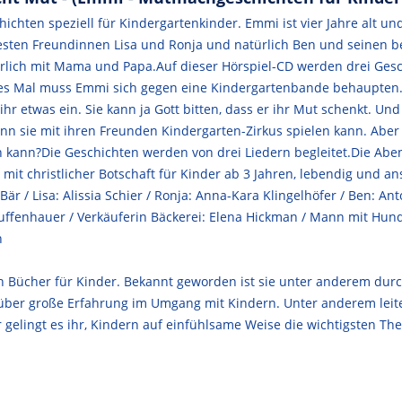
chten speziell für Kindergartenkinder. Emmi ist vier Jahre alt und
besten Freundinnen Lisa und Ronja und natürlich Ben und seinen b
atürlich mit Mama und Papa.Auf dieser Hörspiel-CD werden drei G
s Mal muss Emmi sich gegen eine Kindergartenbande behaupten. E
 ihr etwas ein. Sie kann ja Gott bitten, dass er ihr Mut schenkt. Un
n sie mit ihren Freunden Kindergarten-Zirkus spielen kann. Aber w
n kann?Die Geschichten werden von drei Liedern begleitet.Die Abe
t christlicher Botschaft für Kinder ab 3 Jahren, lebendig und an
Bär / Lisa: Alissia Schier / Ronja: Anna-Kara Klingelhöfer / Ben: 
huffenhauer / Verkäuferin Bäckerei: Elena Hickman / Mann mit Hund:
n
ren Bücher für Kinder. Bekannt geworden ist sie unter anderem durc
ie über große Erfahrung im Umgang mit Kindern. Unter anderem leit
er gelingt es ihr, Kindern auf einfühlsame Weise die wichtigsten T