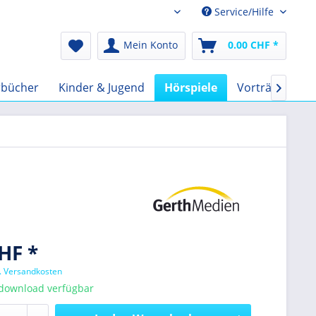
Service/Hilfe
Audio-Book CHF
Mein Konto
0.00 CHF *
rbücher
Kinder & Jugend
Hörspiele
Vorträge
F

HF *
l. Versandkosten
tdownload verfügbar