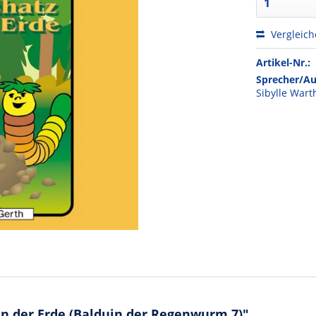
Vergleic
Artikel-Nr.:
Sprecher/Au
Sibylle War
n der Erde (Balduin der Regenwurm 7)"