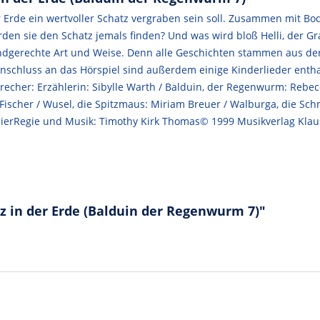
r Erde ein wertvoller Schatz vergraben sein soll. Zusammen mit Bo
erden sie den Schatz jemals finden? Und was wird bloß Helli, der 
kindgerechte Art und Weise. Denn alle Geschichten stammen aus der
nschluss an das Hörspiel sind außerdem einige Kinderlieder entha
recher: Erzählerin: Sibylle Warth / Balduin, der Regenwurm: Rebe
cher / Wusel, die Spitzmaus: Miriam Breuer / Walburga, die Schn
maierRegie und Musik: Timothy Kirk Thomas© 1999 Musikverlag Kla
z in der Erde (Balduin der Regenwurm 7)"