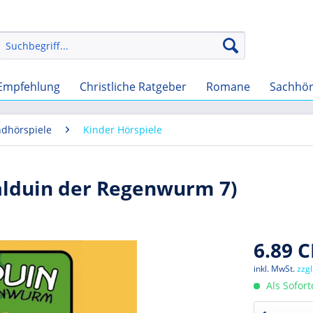
Empfehlung
Christliche Ratgeber
Romane
Sachhö
ndhörspiele
Kinder Hörspiele
Balduin der Regenwurm 7)
6.89 C
inkl. MwSt.
zzg
Als Sofor