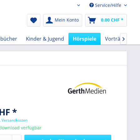
Service/Hilfe
Audio-Book CHF
Mein Konto
0.00 CHF *
rbücher
Kinder & Jugend
Hörspiele
Vorträge
F

HF *
l. Versandkosten
tdownload verfügbar