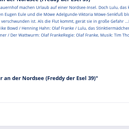
uernhof machen Urlaub auf einer Nordsee-Insel. Doch Lulu, das kle
n Eugen Eule und die Möwe Adelgunde-Viktoria Möwe-Senkfuß bloß a
erschwunden ist. Als die Flut kommt, gerät sie in große Gefahr ...
Mike Bowd / Henning Hahn: Olaf Franke / Lulu, das Stinktiermädchen: 
sner / Der Wattwurm: Olaf FrankeRegie: Olaf Franke, Musik: Tim T
 an der Nordsee (Freddy der Esel 39)"