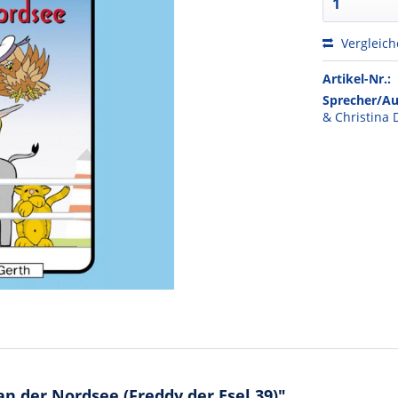
Vergleic
Artikel-Nr.:
Sprecher/Au
& Christina 
 der Nordsee (Freddy der Esel 39)"