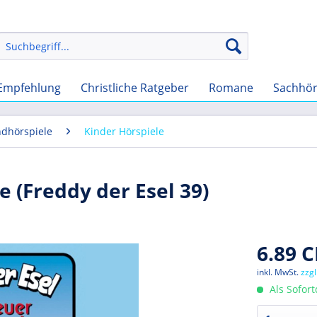
Empfehlung
Christliche Ratgeber
Romane
Sachhö
ndhörspiele
Kinder Hörspiele
 (Freddy der Esel 39)
6.89 C
inkl. MwSt.
zzg
Als Sofor