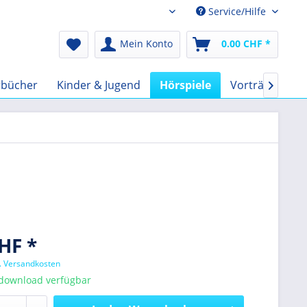
Service/Hilfe
Audio-Book CHF
Mein Konto
0.00 CHF *
rbücher
Kinder & Jugend
Hörspiele
Vorträge
F

HF *
l. Versandkosten
tdownload verfügbar