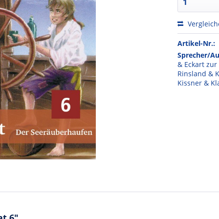
Vergleic
Artikel-Nr.:
Sprecher/Au
& Eckart zur
Rinsland & K
Kissner & Kl
at 6"