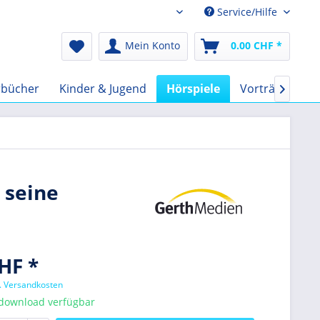
Service/Hilfe
Audio-Book CHF
Mein Konto
0.00 CHF *
rbücher
Kinder & Jugend
Hörspiele
Vorträge
F

 seine
HF *
l. Versandkosten
tdownload verfügbar