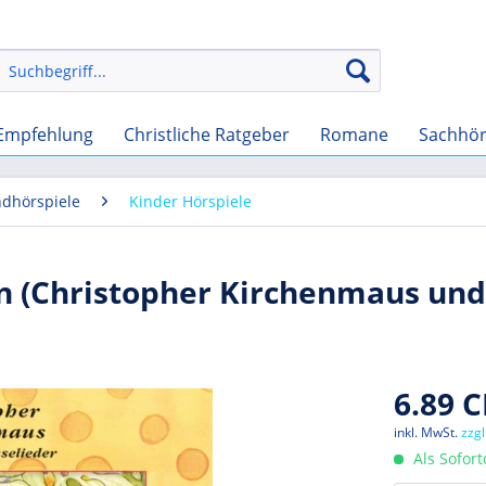
Empfehlung
Christliche Ratgeber
Romane
Sachhö
ndhörspiele
Kinder Hörspiele
n (Christopher Kirchenmaus und
6.89 C
inkl. MwSt.
zzg
Als Sofor