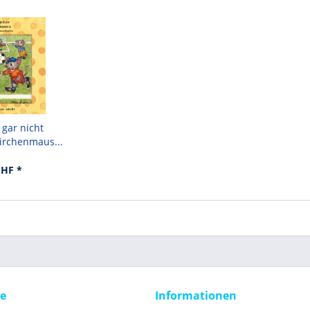
gar nicht
irchenmaus...
CHF *
ce
Informationen