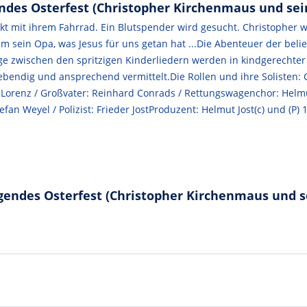
ndes Osterfest (Christopher Kirchenmaus und sei
t mit ihrem Fahrrad. Ein Blutspender wird gesucht. Christopher w
 ihm sein Opa, was Jesus für uns getan hat ...Die Abenteuer der be
e zwischen den spritzigen Kinderliedern werden in kindgerechter 
 lebendig und ansprechend vermittelt.Die Rollen und ihre Solisten: 
Lorenz / Großvater: Reinhard Conrads / Rettungswagenchor: Helmut 
Stefan Weyel / Polizist: Frieder JostProduzent: Helmut Jost(c) und (
gendes Osterfest (Christopher Kirchenmaus und s