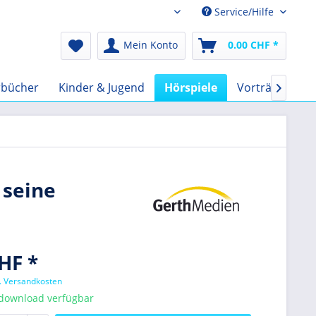
Service/Hilfe
Audio-Book CHF
Mein Konto
0.00 CHF *
rbücher
Kinder & Jugend
Hörspiele
Vorträge
F

 seine
HF *
l. Versandkosten
tdownload verfügbar