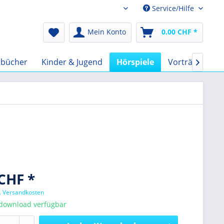
Service/Hilfe
Audio-Book CHF
Mein Konto
0.00 CHF *
rbücher
Kinder & Jugend
Hörspiele
Vorträge
F

CHF *
l. Versandkosten
tdownload verfügbar