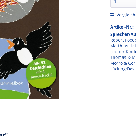
Vergleic
Artikel-Nr.:
Sprecher/Au
Robert Foed
Matthias He
Leuner Kind
Thomas & Mi
Morro & Ger
Lücking:Desi
st"