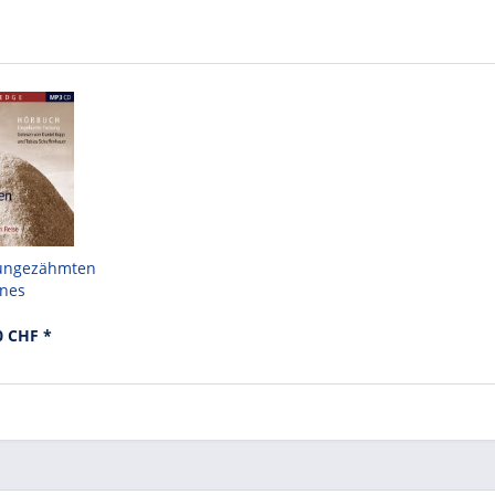
 ungezähmten
nes
0 CHF *