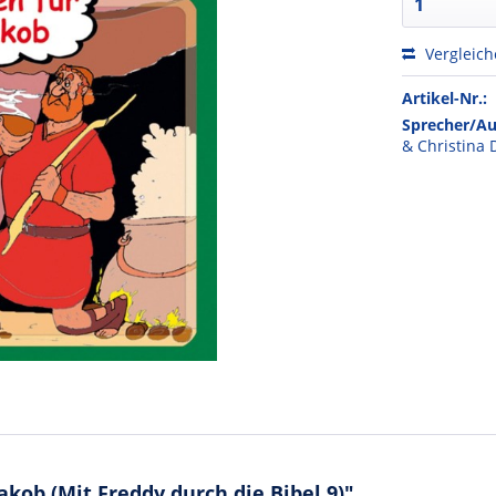
Vergleic
Artikel-Nr.:
Sprecher/Au
& Christina 
kob (Mit Freddy durch die Bibel 9)"