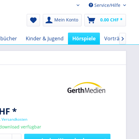
Service/Hilfe
Audio-Book CHF
Mein Konto
0.00 CHF *
rbücher
Kinder & Jugend
Hörspiele
Vorträge
F

HF *
l. Versandkosten
tdownload verfügbar