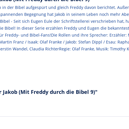
n in der Bibel aufgespürt und gleich Freddy davon berichtet. Auß
r spannenden Begegnung hat Jakob in seinem Leben noch mehr Abe
Bibel - Seit sich Eugen Eule der Schriftstellerei verschrieben hat
e Bibel! In dieser Serie erzählen Freddy und Eugen die bekanntes
 Freddy- und Bibel-Fans!Die Rollen und ihre Sprecher: Erzähler: M
rtin Franz / Isaak: Olaf Franke / Jakob: Stefan Dippl / Esau: Rapha
, Kerstin Wandel, Claudia RichterRegie: Olaf Franke, Musik: Timot
 Jakob (Mit Freddy durch die Bibel 9)"