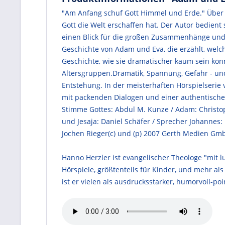
"Am Anfang schuf Gott Himmel und Erde." Über d
Gott die Welt erschaffen hat. Der Autor bedie
einen Blick für die großen Zusammenhänge und z
Geschichte von Adam und Eva, die erzählt, wel
Geschichte, wie sie dramatischer kaum sein könnte
Altersgruppen.Dramatik, Spannung, Gefahr - und
Entstehung. In der meisterhaften Hörspielseri
mit packenden Dialogen und einer authentische
Stimme Gottes: Abdul M. Kunze / Adam: Christop
und Jesaja: Daniel Schäfer / Sprecher Johannes:
Jochen Rieger(c) und (p) 2007 Gerth Medien Gmb
Hanno Herzler ist evangelischer Theologe "mit 
Hörspiele, größtenteils für Kinder, und mehr a
ist er vielen als ausdrucksstarker, humorvoll-poi