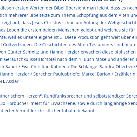
iesen ersten Worten der Bibel übersieht man leicht, dass es noch
nt sich mehrerer Bibeltexte zum Thema Schöpfung aus dem Alten u
eigt auf, dass Jesus Christus schon am Anfang der Weltgeschichte
ches Leben die ersten beiden Menschen gelebt und welches sie für
, weil es unsere eigene ist ... Diese Produktion geht weit über ein
 Gottvertrauen: Die Geschichten des Alten Testaments sind heute 
e von Günter Schmitz und Hanno Herzler erwachen diese biblisch
n Geräuschkulisse!Hörspiel nach dem 1. Buch Mose und anderen B
h Sauer / Eva: Christine Kohnen / Die Schlange: Sandra Oberbeck
 Hanno Herzler / Sprecher Paulusbriefe: Marcel Barion / Erzähleri
H, Asslar
lutherischem Herzen", Rundfunksprecher und selbstständiger Sprec
ls 30 Hörbücher, meist für Erwachsene, sowie durch langjährige S
ntierter Vermittler christlicher Inhalte bekannt.