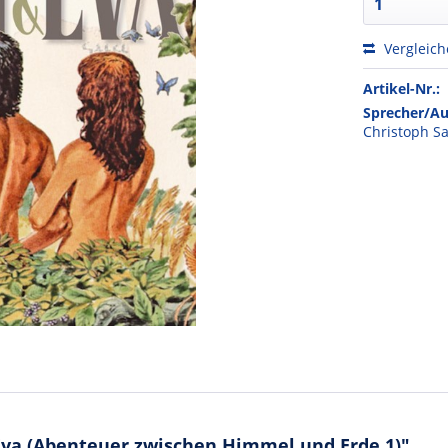
Vergleic
Artikel-Nr.:
Sprecher/Au
Christoph S
va (Abenteuer zwischen Himmel und Erde 1)"