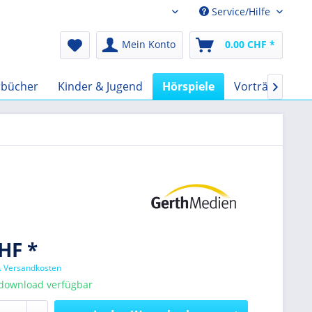
Service/Hilfe
Audio-Book CHF
Mein Konto
0.00 CHF *
rbücher
Kinder & Jugend
Hörspiele
Vorträge
F

HF *
l. Versandkosten
tdownload verfügbar