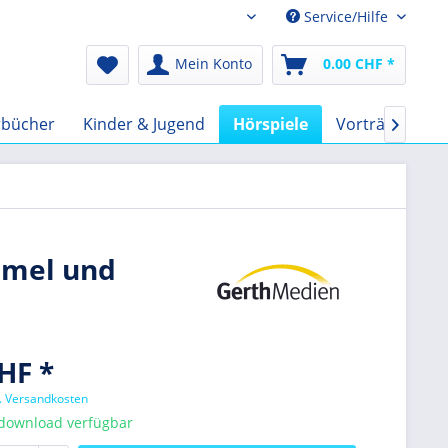
Service/Hilfe
Audio-Book CHF
Mein Konto
0.00 CHF *
rbücher
Kinder & Jugend
Hörspiele
Vorträge
F

mmel und
HF *
l. Versandkosten
tdownload verfügbar