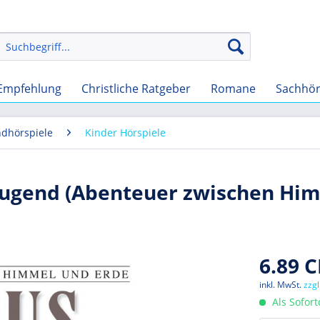
Empfehlung
Christliche Ratgeber
Romane
Sachhö
ndhörspiele
Kinder Hörspiele
d Jugend (Abenteuer zwischen Hi
6.89 C
inkl. MwSt.
zzg
Als Sofor