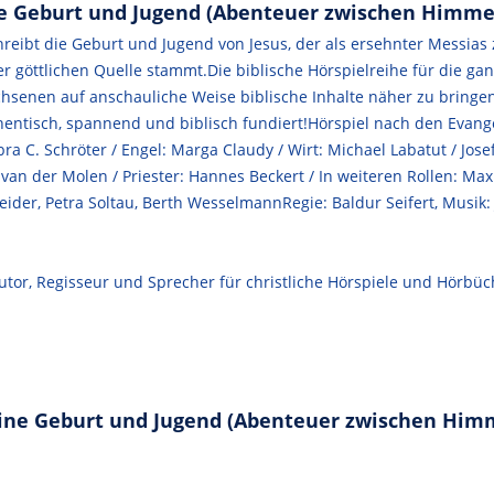
ne Geburt und Jugend (Abenteuer zwischen Himmel
eibt die Geburt und Jugend von Jesus, der als ersehnter Messias 
ner göttlichen Quelle stammt.Die biblische Hörspielreihe für die g
chsenen auf anschauliche Weise biblische Inhalte näher zu bringe
tisch, spannend und biblisch fundiert!Hörspiel nach den Evangeli
bra C. Schröter / Engel: Marga Claudy / Wirt: Michael Labatut / Jo
 van der Molen / Priester: Hannes Beckert / In weiteren Rollen: Max
eider, Petra Soltau, Berth WesselmannRegie: Baldur Seifert, Musik:
or, Regisseur und Sprecher für christliche Hörspiele und Hörbüc
eine Geburt und Jugend (Abenteuer zwischen Himm