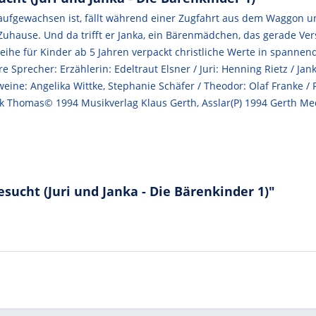
 aufgewachsen ist, fällt während einer Zugfahrt aus dem Waggon u
uhause. Und da trifft er Janka, ein Bärenmädchen, das gerade Ver
eihe für Kinder ab 5 Jahren verpackt christliche Werte in spanne
 Sprecher: Erzählerin: Edeltraut Elsner / Juri: Henning Rietz / Jan
weine: Angelika Wittke, Stephanie Schäfer / Theodor: Olaf Franke / 
rk Thomas© 1994 Musikverlag Klaus Gerth, Asslar(P) 1994 Gerth M
sucht (Juri und Janka - Die Bärenkinder 1)"