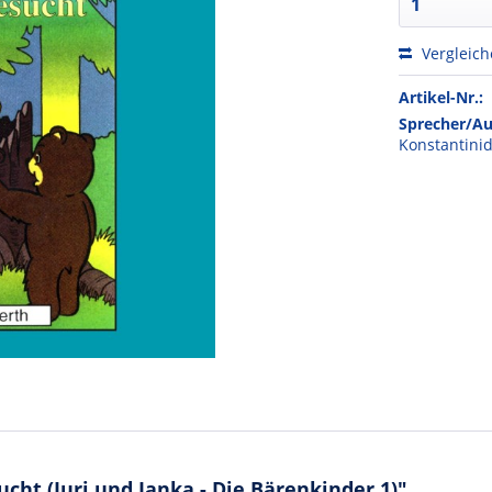
Vergleic
Artikel-Nr.:
Sprecher/Au
Konstantinid
ht (Juri und Janka - Die Bärenkinder 1)"