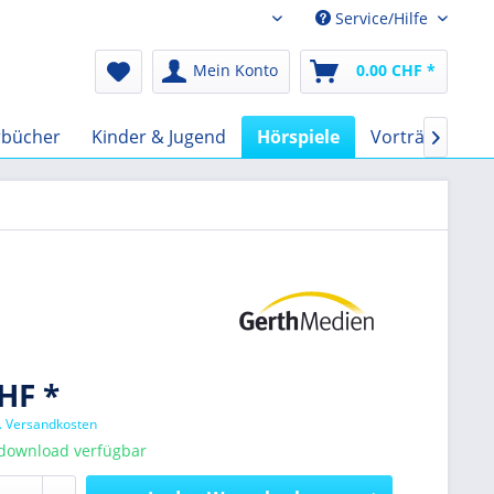
Service/Hilfe
Audio-Book CHF
Mein Konto
0.00 CHF *
rbücher
Kinder & Jugend
Hörspiele
Vorträge
F

HF *
l. Versandkosten
tdownload verfügbar