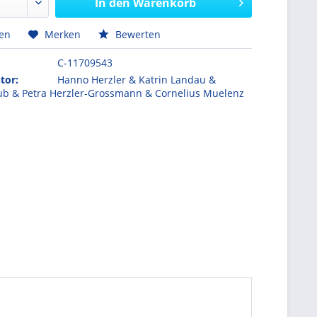
In den
Warenkorb
hen
Merken
Bewerten
C-11709543
tor:
Hanno Herzler & Katrin Landau &
ub & Petra Herzler-Grossmann & Cornelius Muelenz