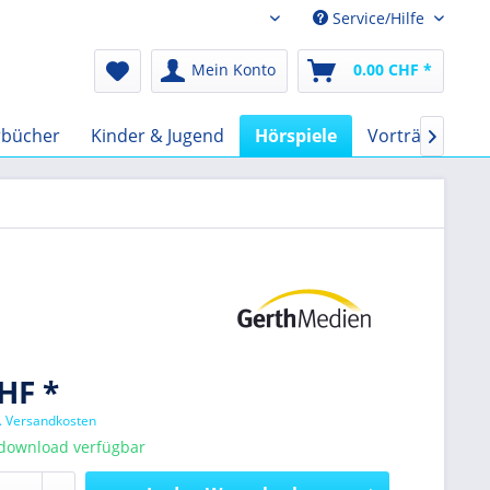
Service/Hilfe
Audio-Book CHF
Mein Konto
0.00 CHF *
rbücher
Kinder & Jugend
Hörspiele
Vorträge
F

HF *
l. Versandkosten
tdownload verfügbar