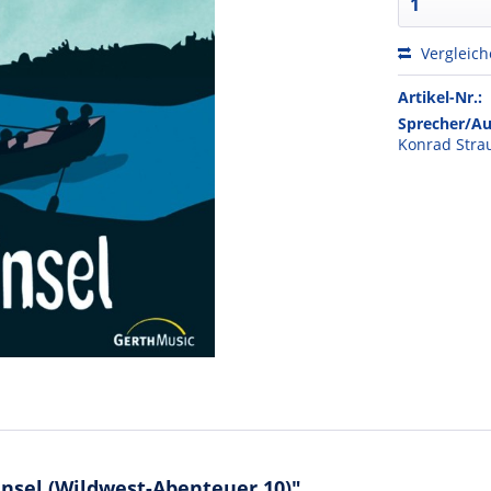
Vergleic
Artikel-Nr.:
Sprecher/Au
Konrad Stra
nsel (Wildwest-Abenteuer 10)"