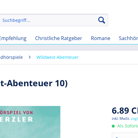
Empfehlung
Christliche Ratgeber
Romane
Sachhö
ndhörspiele
Wildwest Abenteuer
st-Abenteuer 10)
6.89 C
inkl. MwSt.
zzg
Als Sofor