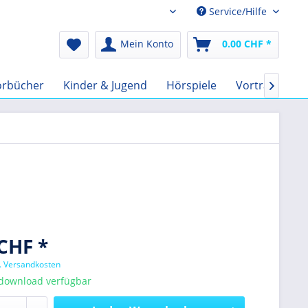
Service/Hilfe
Audio-Book CHF
Mein Konto
0.00 CHF *
örbücher
Kinder & Jugend
Hörspiele
Vorträge
F

CHF *
l. Versandkosten
tdownload verfügbar