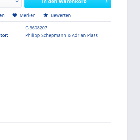
In den
Warenkorb
hen
Merken
Bewerten
C-3608207
tor:
Philipp Schepmann & Adrian Plass