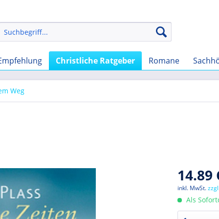
Empfehlung
Christliche Ratgeber
Romane
Sachh
dem Weg
14.89 
inkl. MwSt.
zzg
Als Sofor