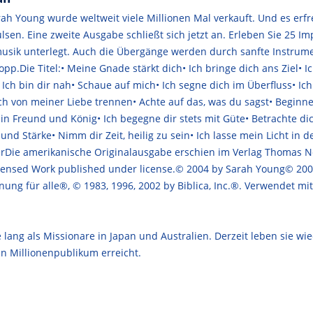
h Young wurde weltweit viele Millionen Mal verkauft. Und es erfreu
en. Eine zweite Ausgabe schließt sich jetzt an. Erleben Sie 25 Imp
usik unterlegt. Auch die Übergänge werden durch sanfte Instrumen
p.Die Titel:• Meine Gnade stärkt dich• Ich bringe dich ans Ziel• Ich
er• Ich bin dir nah• Schaue auf mich• Ich segne dich im Überfluss• I
ch von meiner Liebe trennen• Achte auf das, was du sagst• Beginne
ein Freund und König• Ich begegne dir stets mit Güte• Betrachte d
 und Stärke• Nimm dir Zeit, heilig zu sein• Ich lasse mein Licht i
rDie amerikanische Originalausgabe erschien im Verlag Thomas Nel
is Licensed Work published under license.© 2004 by Sarah Young© 
nung für alle®, © 1983, 1996, 2002 by Biblica, Inc.®. Verwendet 
ang als Missionare in Japan und Australien. Derzeit leben sie wie
in Millionenpublikum erreicht.