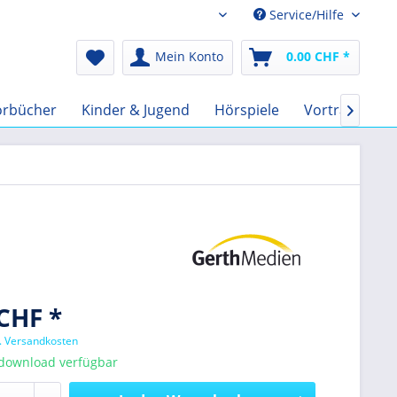
Service/Hilfe
Audio-Book CHF
Mein Konto
0.00 CHF *
örbücher
Kinder & Jugend
Hörspiele
Vorträge
F

CHF *
l. Versandkosten
tdownload verfügbar