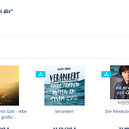
i dir"
it Gott - lebe
Verankert
Die Revolut
 große...
CHF *
11.50 CHF *
22.99