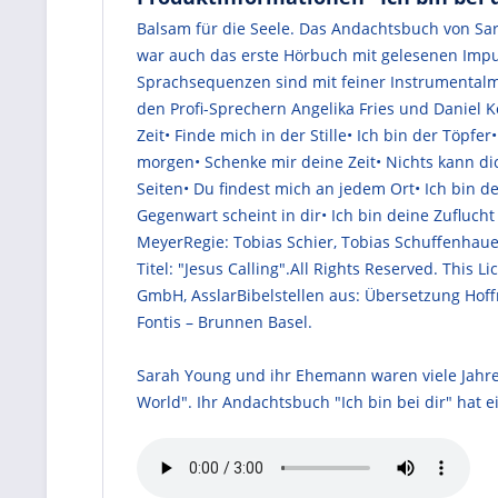
Balsam für die Seele. Das Andachtsbuch von Sara
war auch das erste Hörbuch mit gelesenen Impuls
Sprachsequenzen sind mit feiner Instrumentalm
den Profi-Sprechern Angelika Fries und Daniel Kop
Zeit• Finde mich in der Stille• Ich bin der Töpf
morgen• Schenke mir deine Zeit• Nichts kann di
Seiten• Du findest mich an jedem Ort• Ich bin d
Gegenwart scheint in dir• Ich bin deine Zuflucht
MeyerRegie: Tobias Schier, Tobias Schuffenhaue
Titel: "Jesus Calling".All Rights Reserved. Th
GmbH, AsslarBibelstellen aus: Übersetzung Hoff
Fontis – Brunnen Basel.
Sarah Young und ihr Ehemann waren viele Jahre l
World". Ihr Andachtsbuch "Ich bin bei dir" hat e