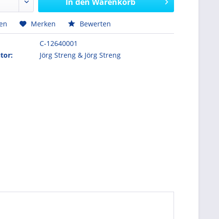
In den
Warenkorb
hen
Merken
Bewerten
C-12640001
tor:
Jörg Streng & Jörg Streng