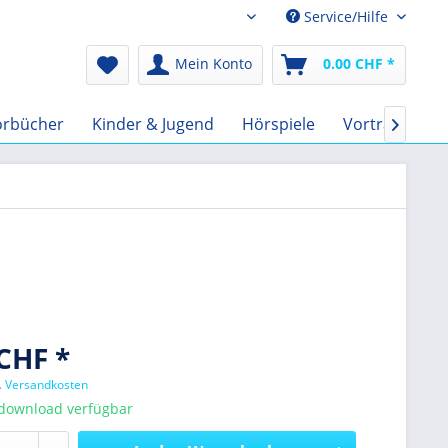
Service/Hilfe
Audio-Book CHF
Mein Konto
0.00 CHF *
örbücher
Kinder & Jugend
Hörspiele
Vorträge
F

CHF *
l. Versandkosten
tdownload verfügbar