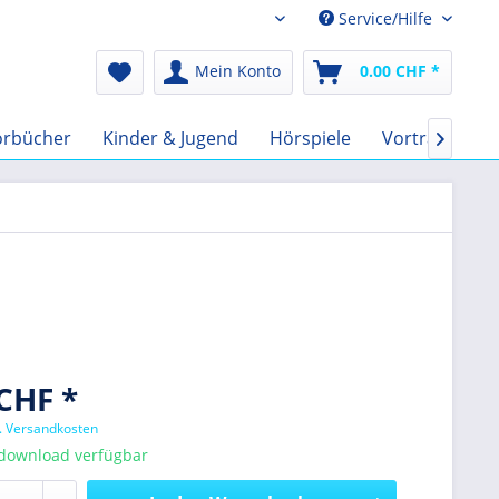
Service/Hilfe
Audio-Book CHF
Mein Konto
0.00 CHF *
örbücher
Kinder & Jugend
Hörspiele
Vorträge
F

CHF *
l. Versandkosten
tdownload verfügbar