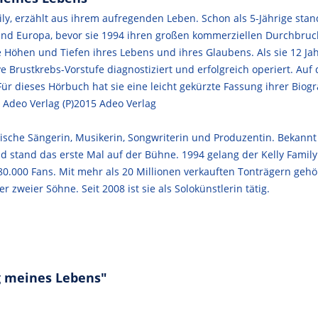
mily, erzählt aus ihrem aufregenden Leben. Schon als 5-Jährige stan
und Europa, bevor sie 1994 ihren großen kommerziellen Durchbruch 
e Höhen und Tiefen ihres Lebens und ihres Glaubens. Als sie 12 Jah
ve Brustkrebs-Vorstufe diagnostiziert und erfolgreich operiert. Au
Für dieses Hörbuch hat sie eine leicht gekürzte Fassung ihrer Biogr
 Adeo Verlag (P)2015 Adeo Verlag
nische Sängerin, Musikerin, Songwriterin und Produzentin. Bekannt 
 und stand das erste Mal auf der Bühne. 1994 gelang der Kelly Fami
280.000 Fans. Mit mehr als 20 Millionen verkauften Tonträgern gehö
er zweier Söhne. Seit 2008 ist sie als Solokünstlerin tätig.
g meines Lebens"