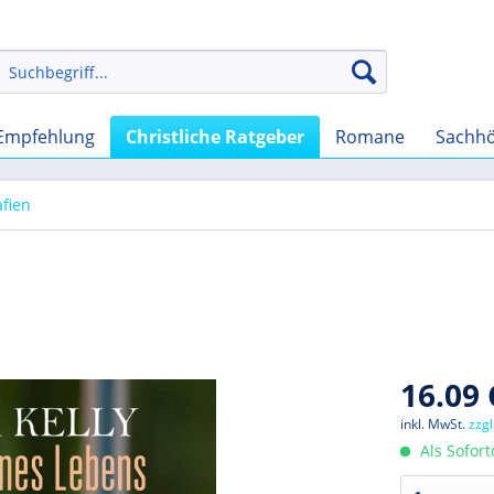
Empfehlung
Christliche Ratgeber
Romane
Sachh
afien
16.09 
inkl. MwSt.
zzg
Als Sofor