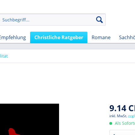
Empfehlung
Christliche Ratgeber
Romane
Sachh
ität
9.14 C
inkl. MwSt.
zzg
Als Sofor