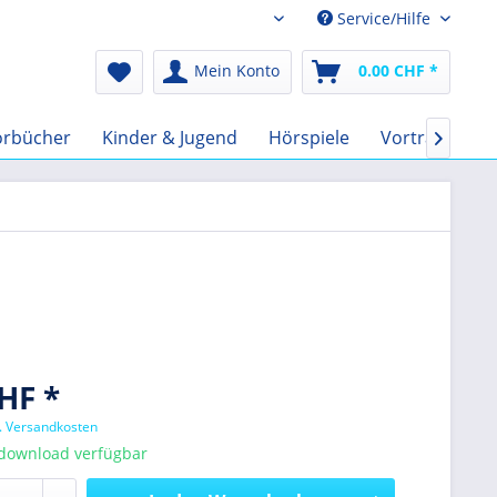
Service/Hilfe
Audio-Book CHF
Mein Konto
0.00 CHF *
örbücher
Kinder & Jugend
Hörspiele
Vorträge
F

HF *
l. Versandkosten
tdownload verfügbar