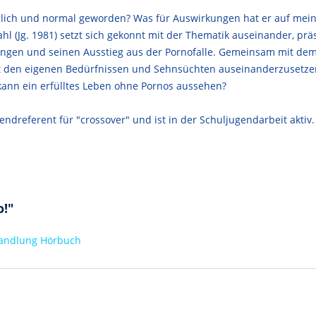
täglich und normal geworden? Was für Auswirkungen hat er auf me
l (Jg. 1981) setzt sich gekonnt mit der Thematik auseinander, präs
ungen und seinen Ausstieg aus der Pornofalle. Gemeinsam mit dem 
it den eigenen Bedürfnissen und Sehnsüchten auseinanderzusetze
kann ein erfülltes Leben ohne Pornos aussehen?
ugendreferent für "crossover" und ist in der Schuljugendarbeit aktiv.
o!"
handlung Hörbuch