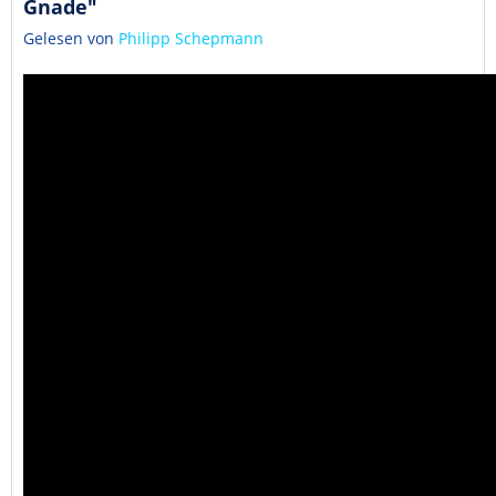
Gnade"
Gelesen von
Philipp Schepmann