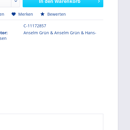
In den
Warenkorb
hen
Merken
Bewerten
C-11172857
tor:
Anselm Grün & Anselm Grün & Hans-
isen