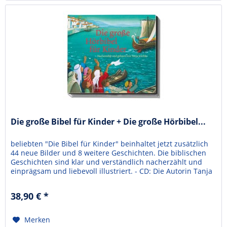
Die große Bibel für Kinder + Die große Hörbibel...
beliebten "Die Bibel für Kinder" beinhaltet jetzt zusätzlich
44 neue Bilder und 8 weitere Geschichten. Die biblischen
Geschichten sind klar und verständlich nacherzählt und
einprägsam und liebevoll illustriert. - CD: Die Autorin Tanja
Jeschke erzählt die biblischen Geschichten von der
Erschaffung der Erde bis zur Offenbarung des Johannes
38,90 € *
warmherzig und einfühlsam. Die...
Merken