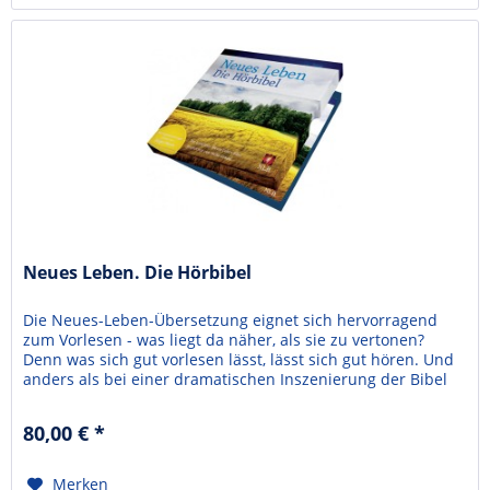
Neues Leben. Die Hörbibel
Die Neues-Leben-Übersetzung eignet sich hervorragend
zum Vorlesen - was liegt da näher, als sie zu vertonen?
Denn was sich gut vorlesen lässt, lässt sich gut hören. Und
anders als bei einer dramatischen Inszenierung der Bibel
steht hier weniger die äußere Form im Vordergrund,
sondern in erster Linie der Text. Deshalb wird jedes Buch
80,00 € *
auch von einer kleinen Einleitung...
Merken