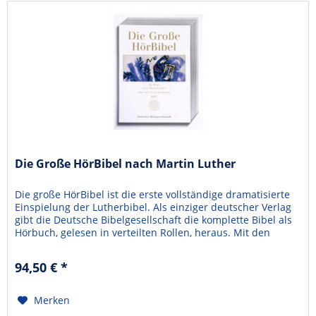
Die Große HörBibel nach Martin Luther
Die große HörBibel ist die erste vollständige dramatisierte
Einspielung der Lutherbibel. Als einziger deutscher Verlag
gibt die Deutsche Bibelgesellschaft die komplette Bibel als
Hörbuch, gelesen in verteilten Rollen, heraus. Mit den
Stimmen von über 80 Schauspielerinnen und Schauspieler
werden die biblischen Geschichten zum Erlebnis. Bekannte
94,50 € *
Namen wie Michael Mendl,...
Merken