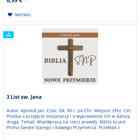
0,99 € *
Merken
3 List sw. Jana
Autor: Apostoł Jan. Czas: Ok. 90 r. po Chr. Miejsce: Efez. Cel:
Prośba o przyjęcie misjonarzy i o wyprawienie ich w dalszą
drogę. Temat: Współpraca na rzecz prawdy. Biblia to jest
Pismo Święte Starego i Nowego Przymierza. Przekład z
języka hebrajskiego, aramejskiego i greckiego. Trzymasz w
ręce nie tyle Księgę, co bibliotekę sześćdziesięciu sześciu