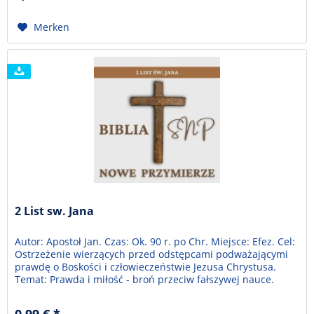
Merken
2 List sw. Jana
Autor: Apostoł Jan. Czas: Ok. 90 r. po Chr. Miejsce: Efez. Cel:
Ostrzeżenie wierzących przed odstępcami podważającymi
prawdę o Boskości i człowieczeństwie Jezusa Chrystusa.
Temat: Prawda i miłość - broń przeciw fałszywej nauce.