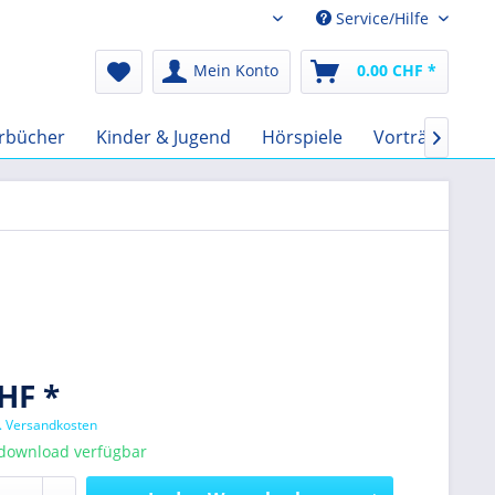
Service/Hilfe
Audio-Book CHF
Mein Konto
0.00 CHF *
rbücher
Kinder & Jugend
Hörspiele
Vorträge
F

HF *
l. Versandkosten
tdownload verfügbar