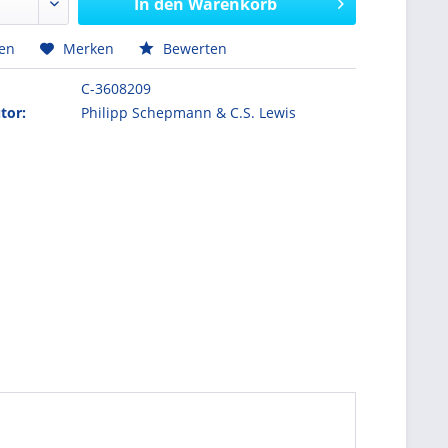
In den
Warenkorb
hen
Merken
Bewerten
C-3608209
tor:
Philipp Schepmann & C.S. Lewis