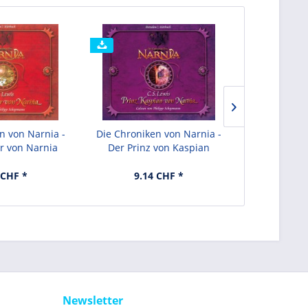
n von Narnia -
Die Chroniken von Narnia -
Die Chronik
 von Narnia
Der Prinz von Kaspian
Die Reis
 CHF *
9.14 CHF *
9.1
Newsletter