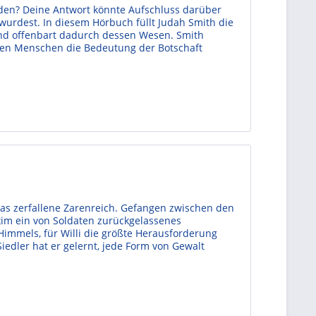
nden? Deine Antwort könnte Aufschluss darüber
wurdest. In diesem Hörbuch füllt Judah Smith die
und offenbart dadurch dessen Wesen. Smith
nen Menschen die Bedeutung der Botschaft
 das zerfallene Zarenreich. Gefangen zwischen den
xim ein von Soldaten zurückgelassenes
mmels, für Willi die größte Herausforderung
edler hat er gelernt, jede Form von Gewalt