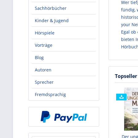
Wer tie
Sachhörbücher
fündig,
historis
Kinder & Jugend
your Ne
Egal ob
Hörspiele
bieten I
Vorträge
Hörbuch
Blog
Autoren
Topseller
Sprecher
Fremdsprachig
Der un