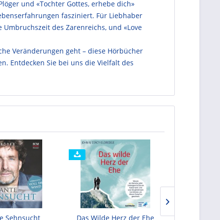
Plöger und «Tochter Gottes, erhebe dich»
benserfahrungen fasziniert. Für Liebhaber
die Umbruchszeit des Zarenreichs, und «Love
tliche Veränderungen geht – diese Hörbücher
n. Entdecken Sie bei uns die Vielfalt des
te Sehnsucht
Das Wilde Herz der Ehe
Love you