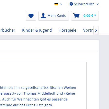
Service/Hilfe
Audio-Book EUR
Mein Konto
0,00 € *
rbücher
Kinder & Jugend
Hörspiele
Vorträge
F

ten bis hin zu gesellschaftskritischen Werken
t verpasst?» von Thomas Middelhoff und «Keine
. Auch für Weihnachten gibt es passende
freude auf das Fest zu steigern.