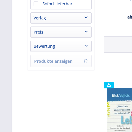
Sofort lieferbar
ab
Verlag
Adeo Verlag
Preis
Brunnen Verlag
Bewertung
Finanzbuch Verlag Hörbuch
von
9,99 €
bis
29,00 €
Fountain Voice Audio
& mehr
Produkte anzeigen
SCM Hänssler
& mehr
TIAKI Books / Tim Tichatzki
& mehr
& mehr