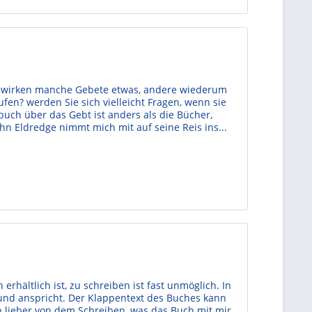
bewirken manche Gebete etwas, andere wiederum
fen? werden Sie sich vielleicht Fragen, wenn sie
buch über das Gebt ist anders als die Bücher,
hn Eldredge nimmt mich mit auf seine Reis ins...
rhältlich ist, zu schreiben ist fast unmöglich. In
 und anspricht. Der Klappentext des Buches kann
h lieber von dem Schreiben, was das Buch mit mir