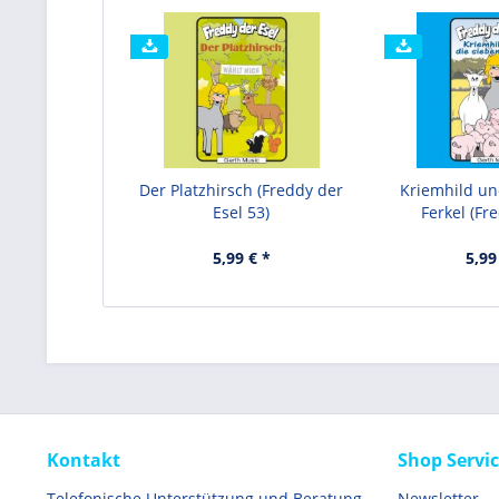
Der Platzhirsch (Freddy der
Kriemhild un
Esel 53)
Ferkel (Fre
5,99 € *
5,99
Kontakt
Shop Servi
Telefonische Unterstützung und Beratung
Newsletter