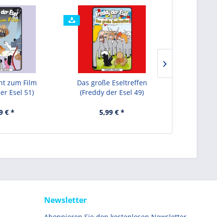
ht zum Film
Das große Eseltreffen
Henning 
er Esel 51)
(Freddy der Esel 49)
(Freddy 
9 € *
5,99 € *
5,
Newsletter
Abonnieren Sie den kostenlosen Newsletter