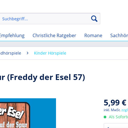
Empfehlung
Christliche Ratgeber
Romane
Sachhö
ndhörspiele
Kinder Hörspiele
r (Freddy der Esel 57)
5,99 €
inkl. MwSt.
zzg
Als Sofor