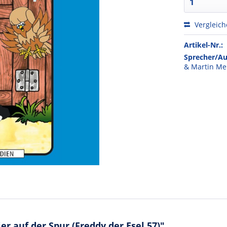
Vergleic
Artikel-Nr.:
Sprecher/Au
& Martin Me
 auf der Spur (Freddy der Esel 57)"